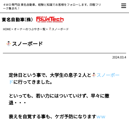
４ＷＤ専門店 東名自動車。経験と知識でお客様をフォローします。四駆フリ
ーク集まれ！
HOME
>
オーナーのつぶやき一覧
>
スノーボード
スノーボード
2024.03.4
定休日という事で、大学生の息子２人と
スノーボー
ド
に行ってきました。
といっても、若い力にはついていけず、早々に撤
退・・・
衰えを自覚する事も、ケガ予防になります
ｗｗ