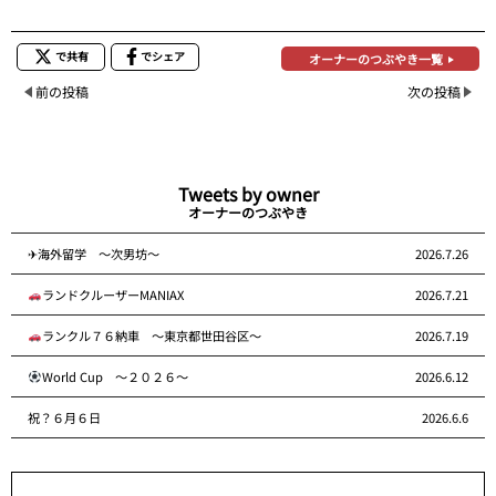
で共有
でシェア
オーナーのつぶやき一覧
前の投稿
次の投稿
Tweets by owner
オーナーのつぶやき
✈海外留学 ～次男坊～
2026.7.26
ランドクルーザーMANIAX
2026.7.21
ランクル７６納車 ～東京都世田谷区～
2026.7.19
World Cup ～２０２６～
2026.6.12
祝？６月６日
2026.6.6