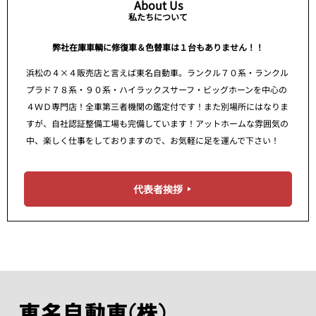
About Us
私たちについて
弊社在庫車輌に修復車＆色替車は１台もありません！！
浜松の４×４販売店と言えば東名自動車。ランクル７０系・ランクル
プラド７８系・９０系・ハイラックスサーフ・ビッグホーンを中心の
４ＷＤ専門店！全車第三者機関の鑑定付です！また別場所にはなりま
すが、自社認証整備工場も完備しています！アットホームな雰囲気の
中、楽しく仕事をしておりますので、お気軽に足を運んで下さい！
代表者挨拶