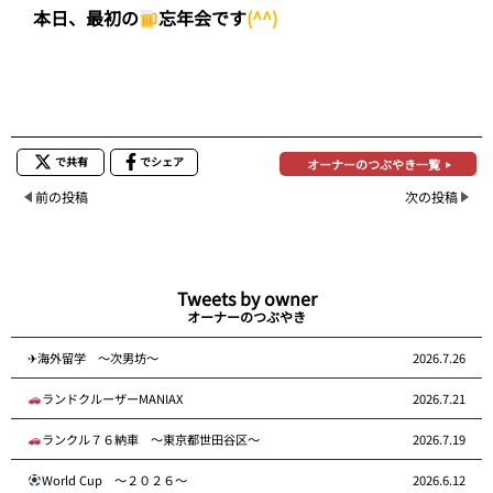
本日、最初の
忘年会です
(^^)
で共有
でシェア
オーナーのつぶやき一覧
前の投稿
次の投稿
Tweets by owner
オーナーのつぶやき
✈海外留学 ～次男坊～
2026.7.26
ランドクルーザーMANIAX
2026.7.21
ランクル７６納車 ～東京都世田谷区～
2026.7.19
World Cup ～２０２６～
2026.6.12