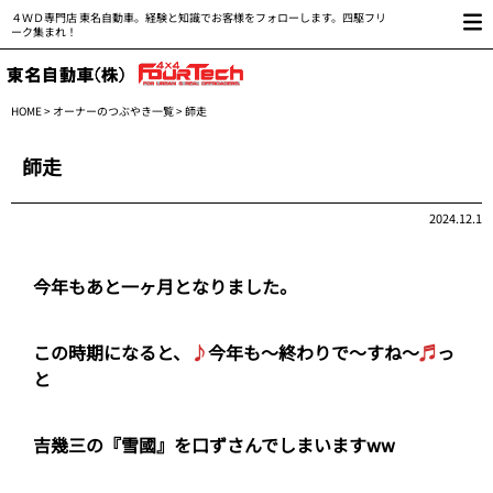
４ＷＤ専門店 東名自動車。経験と知識でお客様をフォローします。四駆フリ
ーク集まれ！
HOME
>
オーナーのつぶやき一覧
> 師走
師走
2024.12.1
今年もあと一ヶ月となりました。
この時期になると、
♪
今年も～終わりで～すね～
♬
っ
と
吉幾三の『雪國』を口ずさんでしまいますww