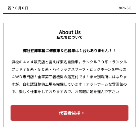
祝？６月６日
2026.6.6
About Us
私たちについて
弊社在庫車輌に修復車＆色替車は１台もありません！！
浜松の４×４販売店と言えば東名自動車。ランクル７０系・ランクル
プラド７８系・９０系・ハイラックスサーフ・ビッグホーンを中心の
４ＷＤ専門店！全車第三者機関の鑑定付です！また別場所にはなりま
すが、自社認証整備工場も完備しています！アットホームな雰囲気の
中、楽しく仕事をしておりますので、お気軽に足を運んで下さい！
代表者挨拶