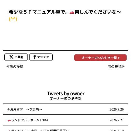
希少な５Ｆマニュアル車で、
楽しんでくださいな～
(^^)
で共有
でシェア
オーナーのつぶやき一覧
前の投稿
次の投稿
Tweets by owner
オーナーのつぶやき
✈海外留学 ～次男坊～
2026.7.26
ランドクルーザーMANIAX
2026.7.21
ランクル７６納車 ～東京都世田谷区～
2026.7.19