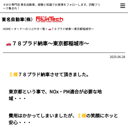
４ＷＤ専門店 東名自動車。経験と知識でお客様をフォローします。四駆フリ
ーク集まれ！
HOME
>
オーナーのつぶやき一覧
>
７８プラド納車～東京都稲城市～
７８プラド納車～東京都稲城市～
2025.06.28
Ｉ様
７８プラド納車させて頂きました。
東京都という事で、NOx・PM適合が必要な地
域・・・
費用はかかってしまいましたが、
Ｉ様
の笑顔にホッと
安心・・・