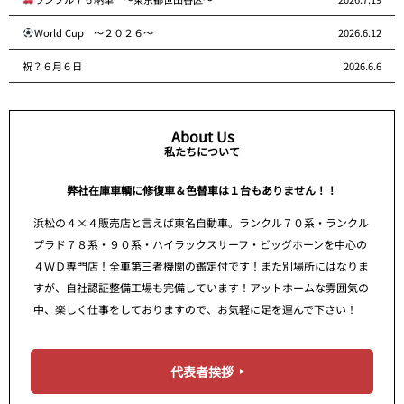
World Cup ～２０２６～
2026.6.12
祝？６月６日
2026.6.6
About Us
私たちについて
弊社在庫車輌に修復車＆色替車は１台もありません！！
浜松の４×４販売店と言えば東名自動車。ランクル７０系・ランクル
プラド７８系・９０系・ハイラックスサーフ・ビッグホーンを中心の
４ＷＤ専門店！全車第三者機関の鑑定付です！また別場所にはなりま
すが、自社認証整備工場も完備しています！アットホームな雰囲気の
中、楽しく仕事をしておりますので、お気軽に足を運んで下さい！
代表者挨拶